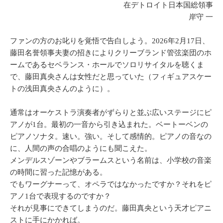
在デトロイト日本国総領事
岸守 一
ファンの方のお叱りを覚悟で告白しよう。2026年2月17日、
藤田名誉領事夫妻の招きによりクリーブランド管弦楽団のホ
ームであるセベランス・ホールでソロリサイタルを聴くま
で、藤田真央さんは女性だと思っていた（フィギュアスケー
トの浅田真央さんのように）。
通常はオーケストラ演奏者がずらりと並ぶ広いステージにピ
アノが1台。最初の一音から引き込まれた。ベートーベンの
ピアノソナタ。速い。強い。そして感情的。ピアノの音なの
に、人間の声の合唱のようにも聞こえた。
メンデルスゾーンやブラームスという名前は、小学校の音楽
の時間に習った記憶がある。
でもワーグナーって、オペラではなかったですか？それをピ
アノ1台で表現するのですか？
それが見事にできてしまうのだ。藤田真央という天才ピアニ
ストに手にかかれば。