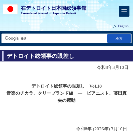
在デトロイト日本国総領事館
Consulate-General of Japan in Detroit
English
検索
デトロイト総領事の眼差し
令和8年3月10日
デトロイト総領事の眼差し Vol.18
音楽のチカラ、クリーブランド編 ― ピアニスト、藤田真
央の躍動
令和8年 (2026年) 3月10日