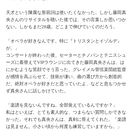
天才という陳腐な形容詞は使いたくなかった。しかし藤田真
央さんのリサイタルを聴いた後では、その言葉しか思いつか
ない。しかもまだ28歳。どこまで伸びていくのだろう。
「オペラが好きなんです。特に『トリスタンとイゾルデ』
が。」
コンサートが終わった後、セーターとチノパンとテニスシュ
ーズに着替えてVIPラウンジに出てきた藤田真央さんは、は
にかむような笑顔でそう言った。グレイメル管弦楽団総監督
が感情を高ぶらせて、技術が凄い、曲の選び方から創造的
だ、絶対オペラが好きだと思っていたよ、などと息もつかせ
ず真央さんに話しかけていた。
「楽譜を見ないんですね。全部覚えているんですか？」
私はといえば、とても素人的な、つまらない質問しかできな
かった。それでも真央さんは、真剣に答えてくれた。「楽譜
は見ません。小さい頃から何度も練習していますから。」