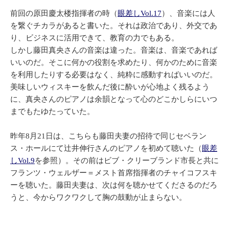
前回の原田慶太楼指揮者の時（
眼差しVol.17
）、音楽には人
を繋ぐチカラがあると書いた。それは政治であり、外交であ
り、ビジネスに活用できて、教育の力でもある。
しかし藤田真央さんの音楽は違った。音楽は、音楽であれば
いいのだ。そこに何かの役割を求めたり、何かのために音楽
を利用したりする必要はなく、純粋に感動すればいいのだ。
美味しいウィスキーを飲んだ後に酔いが心地よく残るよう
に、真央さんのピアノは余韻となって心のどこかしらにいつ
までもたゆたっていた。
昨年8月21日は、こちらも藤田夫妻の招待で同じセベラン
ス・ホールにて辻井伸行さんのピアノを初めて聴いた（
眼差
しVol.9
を参照）。その前はビブ・クリーブランド市長と共に
フランツ・ウェルザー＝メスト首席指揮者のチャイコフスキ
ーを聴いた。藤田夫妻は、次は何を聴かせてくださるのだろ
うと、今からワクワクして胸の鼓動が止まらない。