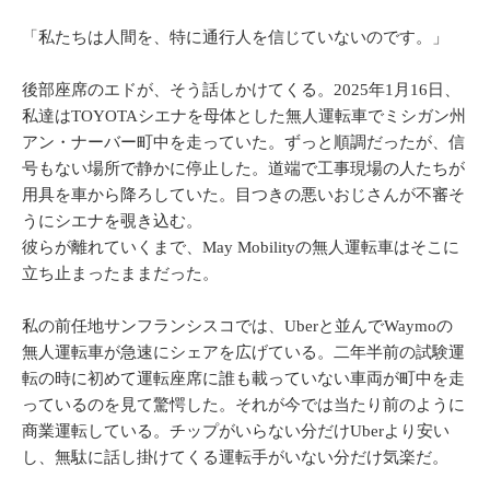
「私たちは人間を、特に通行人を信じていないのです。」
後部座席のエドが、そう話しかけてくる。2025年1月16日、
私達はTOYOTAシエナを母体とした無人運転車でミシガン州
アン・ナーバー町中を走っていた。ずっと順調だったが、信
号もない場所で静かに停止した。道端で工事現場の人たちが
用具を車から降ろしていた。目つきの悪いおじさんが不審そ
うにシエナを覗き込む。
彼らが離れていくまで、May Mobilityの無人運転車はそこに
立ち止まったままだった。
私の前任地サンフランシスコでは、Uberと並んでWaymoの
無人運転車が急速にシェアを広げている。二年半前の試験運
転の時に初めて運転座席に誰も載っていない車両が町中を走
っているのを見て驚愕した。それが今では当たり前のように
商業運転している。チップがいらない分だけUberより安い
し、無駄に話し掛けてくる運転手がいない分だけ気楽だ。