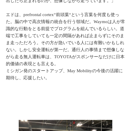
出したら止まれるのか、想像しながら走っています。」
エドは、prefrontal cortex“前頭葉“という言葉を何度も使っ
た。脳の中で高次情報の統合を行う領域だ。Waymoは人が常
識的な行動をとる前提でプログラムを組んでいるらしい。道
端で工事をしていても一定の間隔があれば止まらずにそのま
ま走っただろう。その方が急いでいる人には有難いかもしれ
ない。しかし安全運転が第一だ。通行人の事情まで想像しな
がら走る無人運転車は、TOYOTAがスポンサーなだけに日本
的価値の表現とも言える。
ミシガン発のスタートアップ、May Mobilityの今後の活躍に
期待し、応援したい。