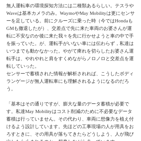
無人運転車の環境探知方法には二種類あるらしい。テスラや
Waveは基本カメラのみ。WaymoやMay Mobilityは更にセンサ
ーを足している。前にクルーズに乗った時（今ではHondaも
GMも撤退したが）、交差点で先に来た車両のお婆さんが運
転に不安なのか後に来た我々を先に行かせようと車の中で手
を振っていた。が、運転手がいない車には伝わらず，私達は
いつまでも動かなかった。やがて痺れを切らしたお婆さん運
転手は、やれやれと肩をすくめながらノロノロと交差点を運
転していった。
センサーで蓄積された情報が解析されれば、こうしたボディ
ランゲージが無人運転車にも理解されるようになるのだろ
う。
「基本はその通りですが、膨大な量のデータ蓄積が必要で
す。私達May Mobilityはコスト削減のために不必要なデータ
蓄積は行っていません。その代わり、車両に想像力を植え付
けるよう設計しています。先ほどの工事現場の人が用具をお
ろすときに、その用具が落ちてきたらどうしよう、人が飛び