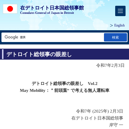
在デトロイト日本国総領事館
Consulate-General of Japan in Detroit
English
検索
デトロイト総領事の眼差し
令和7年2月3日
デトロイト総領事の眼差し Vol.2
May Mobility：＂前頭葉“ で考える無人運転車
令和7年 (2025年) 2月3日
在デトロイト日本国総領事
岸守 一